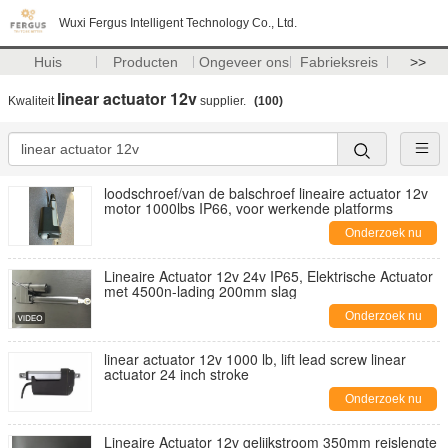
Wuxi Fergus Intelligent Technology Co., Ltd.
Huis
Producten
Ongeveer ons
Fabrieksreis
>>
linear actuator 12v
Kwaliteit
supplier.
(100)
loodschroef/van de balschroef lineaire actuator 12v
motor 1000lbs IP66, voor werkende platforms
Onderzoek nu
Lineaire Actuator 12v 24v IP65, Elektrische Actuator
met 4500n-lading 200mm slag
Onderzoek nu
linear actuator 12v 1000 lb, lift lead screw linear
actuator 24 inch stroke
Onderzoek nu
Lineaire Actuator 12v gelijkstroom 350mm reislengte