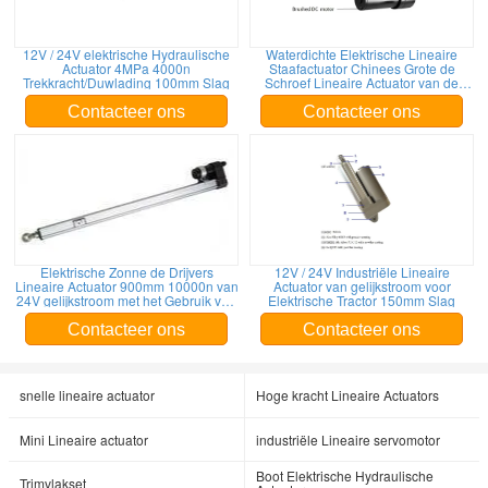
12V / 24V elektrische Hydraulische
Waterdichte Elektrische Lineaire
Actuator 4MPa 4000n
Staafactuator Chinees Grote de
Trekkracht/Duwlading 100mm Slag
Schroef Lineaire Actuator van de
Kracht Elektrische Bal
Contacteer ons
Contacteer ons
Elektrische Zonne de Drijvers
12V / 24V Industriële Lineaire
Lineaire Actuator 900mm 10000n van
Actuator van gelijkstroom voor
24V gelijkstroom met het Gebruik van
Elektrische Tractor 150mm Slag
de Potentiometerheliostaat
Contacteer ons
Contacteer ons
snelle lineaire actuator
Hoge kracht Lineaire Actuators
Mini Lineaire actuator
industriële Lineaire servomotor
Boot Elektrische Hydraulische
Trimvlakset