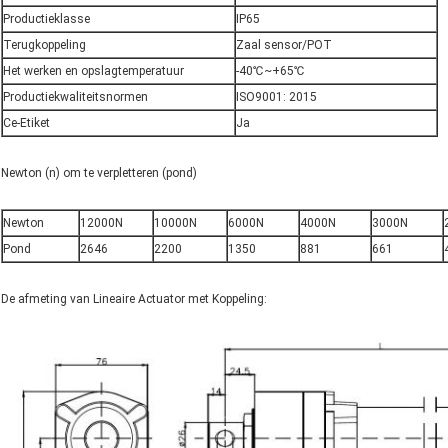
Productieklasse
IP65
Terugkoppeling
Zaal sensor/POT
Het werken en opslagtemperatuur
-40℃~+65℃
Productiekwaliteitsnormen
ISO9001: 2015
Ce-Etiket
Ja
Newton (n) om te verpletteren (pond)
Newton
12000N
10000N
6000N
4000N
3000N
Pond
2646
2200
1350
881
661
De afmeting van Lineaire Actuator met Koppeling: