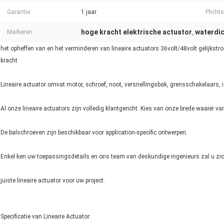
Garantie:
1 jaar
Plicht
hoge kracht elektrische actuator
waterdic
Markeren:
,
het opheffen van en het verminderen van lineaire actuators 36volt/48volt gelijks
kracht
Lineaire actuator omvat motor, schroef, noot, versnellingsbak, grensschakelaars, i
Al onze lineaire actuators zijn volledig klantgericht. Kies van onze brede waaier van
De balschroeven zijn beschikbaar voor application-specific ontwerpen.
Enkel ken uw toepassingsdetails en ons team van deskundige ingenieurs zal u zich
juiste lineaire actuator voor uw project.
Specificatie van Lineaire Actuator: