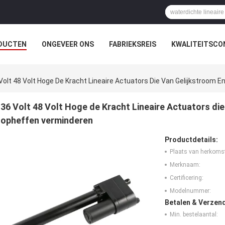
DUCTEN
ONGEVEER ONS
FABRIEKSREIS
KWALITEITSCO
Volt 48 Volt Hoge De Kracht Lineaire Actuators Die Van Gelijkstroo
36 Volt 48 Volt Hoge de Kracht Lineaire Actuators d
opheffen verminderen
Productdetails:
Plaats van herkoms
Merknaam:
Certificering:
Modelnummer:
Betalen & Verzen
Min. bestelaantal: