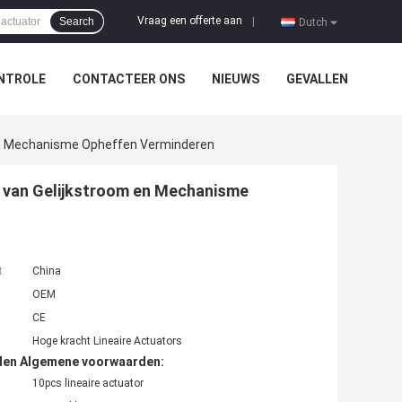
Vraag een offerte aan
Search
|
Dutch
NTROLE
CONTACTEER ONS
NIEUWS
GEVALLEN
m En Mechanisme Opheffen Verminderen
ie van Gelijkstroom en Mechanisme
t:
China
OEM
CE
Hoge kracht Lineaire Actuators
den Algemene voorwaarden:
10pcs lineaire actuator