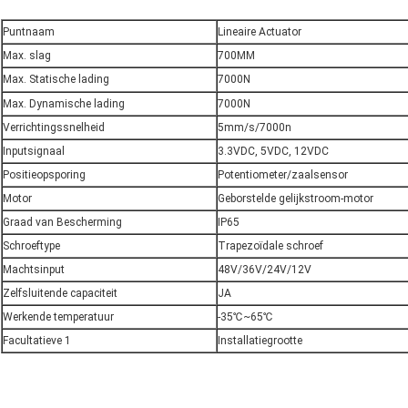
Puntnaam
Lineaire Actuator
Max. slag
700MM
Max. Statische lading
7000N
Max. Dynamische lading
7000N
Verrichtingssnelheid
5mm/s/7000n
Inputsignaal
3.3VDC, 5VDC, 12VDC
Positieopsporing
Potentiometer/zaalsensor
Motor
Geborstelde gelijkstroom-motor
Graad van Bescherming
IP65
Schroeftype
Trapezoïdale schroef
Machtsinput
48V/36V/24V/12V
Zelfsluitende capaciteit
JA
Werkende temperatuur
-35℃~65℃
Facultatieve 1
Installatiegrootte