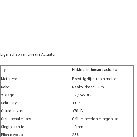
Eigenschap van Lineaire Actuator
Type
Elektrische lineaire actuator
Motortype
Borstelgelijkstroom motor
Kabel
Naakte draad 0.5m
Voltage
12 /24VDC
Schroeftype
TOP
Geluidsniveau
≤70dB
Grensschakelaars
Geïntegreerde niet regelbaar
Slagtolerantie
±3mm
Plichtscyclus
25%