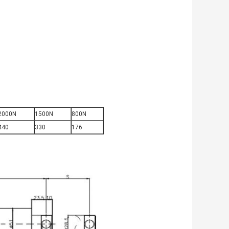
2000N
1500N
800N
440
330
176