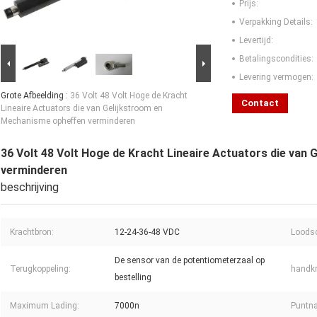
Prijs:
Verpakking Details:
Levertijd:
Betalingscondities:
Levering vermogen:
Grote Afbeelding :
36 Volt 48 Volt Hoge de Kracht
Contact
Lineaire Actuators die van Gelijkstroom en
Mechanisme opheffen verminderen
36 Volt 48 Volt Hoge de Kracht Lineaire Actuators die van
verminderen
beschrijving
Krachtbron:
12-24-36-48 VDC
Loodsc
De sensor van de potentiometerzaal op
Terugkoppeling:
handk
bestelling
Maximum Lading:
7000n
Puntn