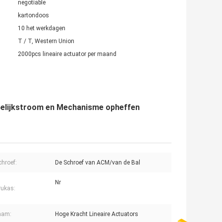
negotiable
kartondoos
10 het werkdagen
T / T, Western Union
2000pcs lineaire actuator per maand
 Gelijkstroom en Mechanisme opheffen
hroef:
De Schroef van ACM/van de Bal
Nr
rukas:
aam:
Hoge Kracht Lineaire Actuators