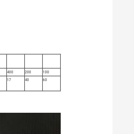
400
200
100
17
40
60