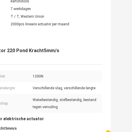
kartondoos
7 werkdagen
T / T, Western Union
2000pcs lineaire actuator per maand
motor 220 Pond Kracht5mm/s
eit:
1200N
atielengte:
Verschillende slag, verschillende lengte
Waterbestendig, stofbestendig, bestand
chap:
tegen vervuiling
r elektrische actuator
racht5mm/s