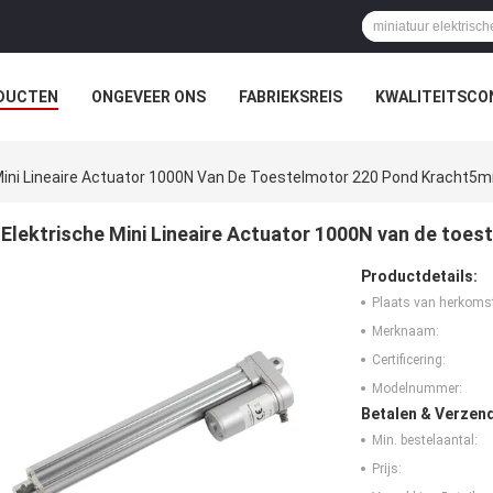
DUCTEN
ONGEVEER ONS
FABRIEKSREIS
KWALITEITSCO
Mini Lineaire Actuator 1000N Van De Toestelmotor 220 Pond Kracht5
Elektrische Mini Lineaire Actuator 1000N van de to
Productdetails:
Plaats van herkoms
Merknaam:
Certificering:
Modelnummer:
Betalen & Verzen
Min. bestelaantal:
Prijs: