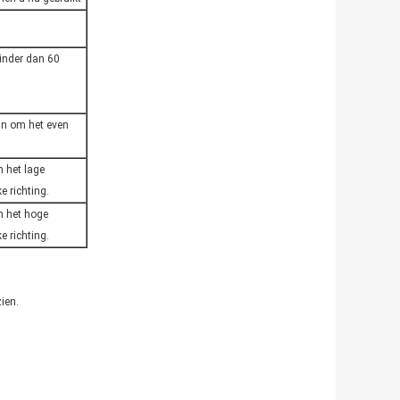
inder dan 60
an om het even
 het lage
 richting.
n het hoge
 richting.
ien.