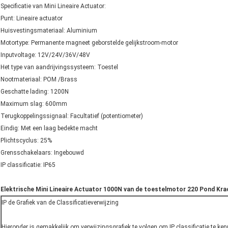
Specificatie van Mini Lineaire Actuator:
Punt: Lineaire actuator
Huisvestingsmateriaal: Aluminium
Motortype: Permanente magneet geborstelde gelijkstroom-motor
Inputvoltage: 12V/24V/36V/48V
Het type van aandrijvingssysteem: Toestel
Nootmateriaal: POM /Brass
Geschatte lading: 1200N
Maximum slag: 600mm
Terugkoppelingssignaal: Facultatief (potentiometer)
Eindig: Met een laag bedekte macht
Plichtscyclus: 25%
Grensschakelaars: Ingebouwd
IP classificatie: IP65
Elektrische Mini Lineaire Actuator 1000N van de toestelmotor 220 Pond K
IP de Grafiek van de Classificatieverwijzing
Hieronder is gemakkelijk om verwijzingsgrafiek te volgen om IP classificatie te ken