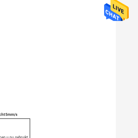
racht5mm/s
nen u nu gebruikt