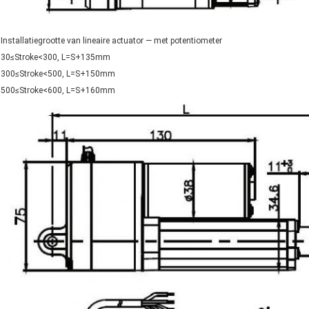
Installatiegrootte van lineaire actuator — met potentiometer
30≤Stroke<300, L=S+135mm
300≤Stroke<500, L=S+150mm
500≤Stroke<600, L=S+160mm