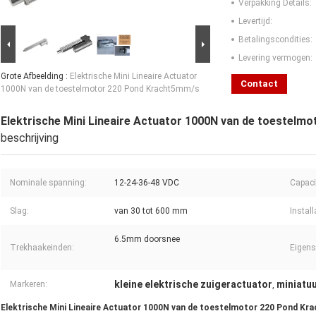
Verpakking Details:
Levertijd:
Betalingscondities:
Levering vermogen:
Grote Afbeelding :
Elektrische Mini Lineaire Actuator
Contact
1000N van de toestelmotor 220 Pond Kracht5mm/s
Elektrische Mini Lineaire Actuator 1000N van de toestel
beschrijving
Nominale spanning:
12-24-36-48 VDC
Capacit
Slag:
van 30 tot 600 mm
Install
6.5mm doorsnee
Trekhaakeinden:
Eigens
kleine elektrische zuigeractuator
miniatuu
Markeren:
,
Elektrische Mini Lineaire Actuator 1000N van de toestelmotor 220 Pond K