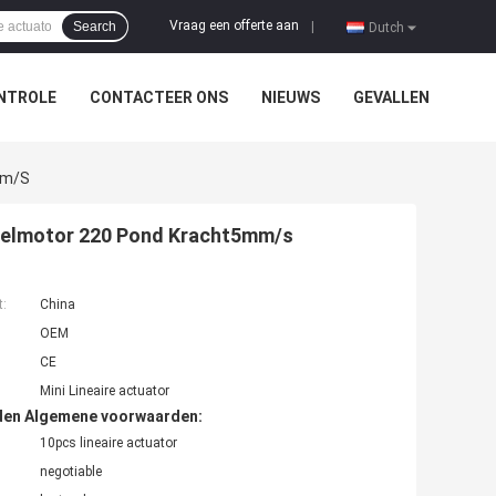
Vraag een offerte aan
Search
|
Dutch
NTROLE
CONTACTEER ONS
NIEUWS
GEVALLEN
mm/s
estelmotor 220 Pond Kracht5mm/s
t:
China
OEM
CE
Mini Lineaire actuator
den Algemene voorwaarden:
10pcs lineaire actuator
negotiable