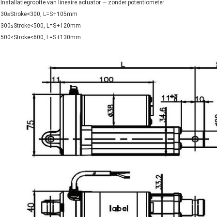
Installatiegrootte van lineaire actuator — zonder potentiometer
30≤Stroke<300, L=S+105mm
300≤Stroke<500, L=S+120mm
500≤Stroke<600, L=S+130mm