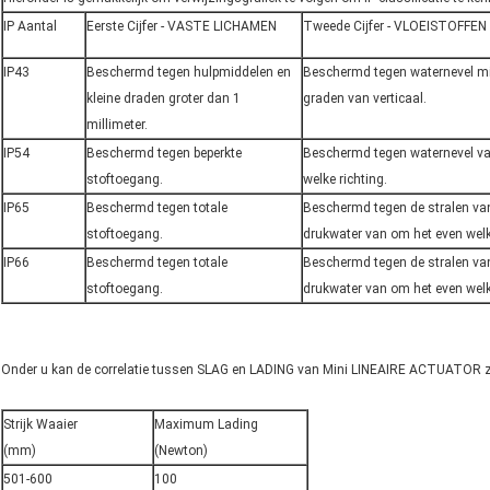
IP Aantal
Eerste Cijfer - VASTE LICHAMEN
Tweede Cijfer - VLOEISTOFFEN
IP43
Beschermd tegen hulpmiddelen en
Beschermd tegen waternevel m
kleine draden groter dan 1
graden van verticaal.
millimeter.
IP54
Beschermd tegen beperkte
Beschermd tegen waternevel v
stoftoegang.
welke richting.
IP65
Beschermd tegen totale
Beschermd tegen de stralen van
stoftoegang.
drukwater van om het even welke
IP66
Beschermd tegen totale
Beschermd tegen de stralen va
stoftoegang.
drukwater van om het even welke
Onder u kan de correlatie tussen SLAG en LADING van Mini LINEAIRE ACTUATOR z
Strijk Waaier
Maximum Lading
(mm)
(Newton)
501-600
100