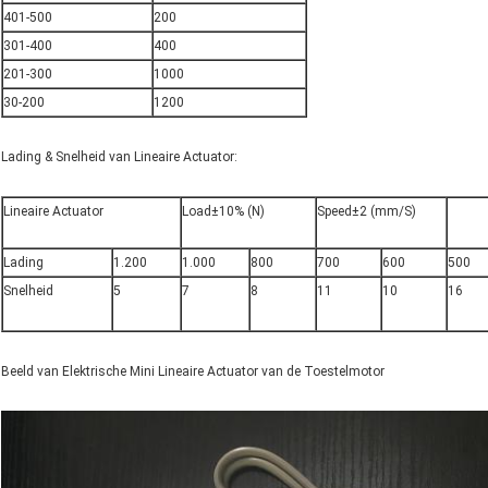
401-500
200
301-400
400
201-300
1000
30-200
1200
Lading & Snelheid van Lineaire Actuator:
Lineaire Actuator
Load±10% (N)
Speed±2 (mm/S)
Lading
1.200
1.000
800
700
600
500
Snelheid
5
7
8
11
10
16
Beeld van Elektrische Mini Lineaire Actuator van de Toestelmotor