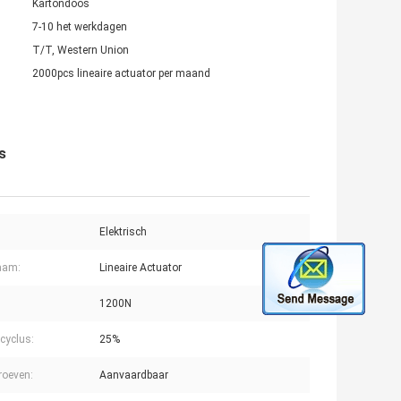
Kartondoos
7-10 het werkdagen
T/T, Western Union
2000pcs lineaire actuator per maand
s
Elektrisch
aam:
Lineaire Actuator
:
1200N
scyclus:
25%
roeven:
Aanvaardbaar