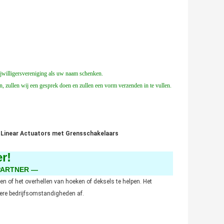
jwilligersvereniging als uw naam schenken.
n, zullen wij een gesprek doen en zullen een vorm verzenden in te vullen.
i Linear Actuators met Grensschakelaars
er!
PARTNER —
en of het overhellen van hoeken of deksels te helpen. Het
ndere bedrijfsomstandigheden af.