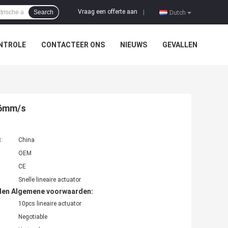
Vraag een offerte aan
Search
|
Dutch
NTROLE
CONTACTEER ONS
NIEUWS
GEVALLEN
16mm/s
t:
China
OEM
CE
Snelle lineaire actuator
den Algemene voorwaarden:
10pcs lineaire actuator
Negotiable