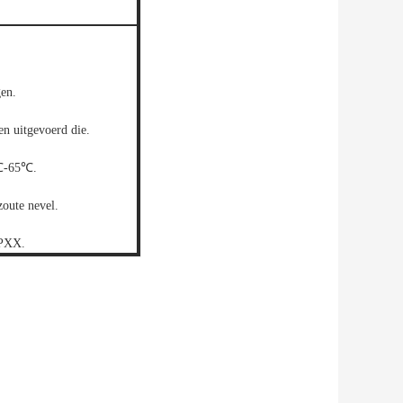
gen.
en uitgevoerd die.
0℃-65℃.
zoute nevel.
IPXX.