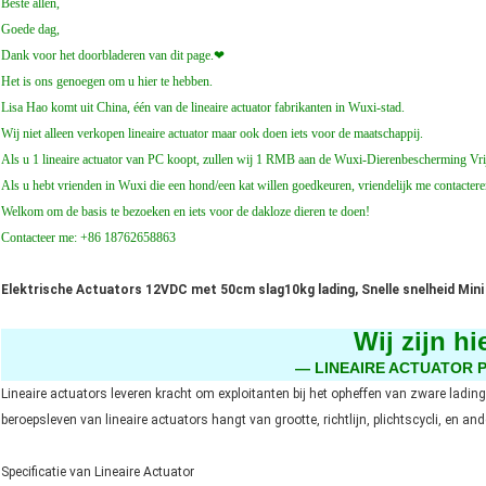
Beste allen,
Goede dag,
Dank voor het doorbladeren van dit page.❤
Het is ons genoegen om u hier te hebben.
Lisa Hao komt uit China, één van de lineaire actuator fabrikanten in Wuxi-stad.
Wij niet alleen verkopen lineaire actuator maar ook doen iets voor de maatschappij.
Als u 1 lineaire actuator van PC koopt, zullen wij 1 RMB aan de Wuxi-Dierenbescherming Vri
Als u hebt vrienden in Wuxi die een hond/een kat willen goedkeuren, vriendelijk me contactere
Welkom om de basis te bezoeken en iets voor de dakloze dieren te doen!
Contacteer me: +86 18762658863
Elektrische Actuators 12VDC met 50cm slag10kg lading, Snelle snelheid Min
Wij zijn hi
— LINEAIRE ACTUATOR 
Lineaire actuators leveren kracht om exploitanten bij het opheffen van zware lading
beroepsleven van lineaire actuators hangt van grootte, richtlijn, plichtscycli, en a
Specificatie van Lineaire Actuator