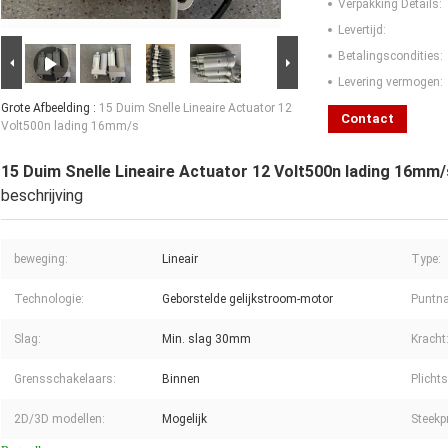
Verpakking Details:
Levertijd:
Betalingscondities:
Levering vermogen:
Grote Afbeelding :
15 Duim Snelle Lineaire Actuator 12
Contact
Volt500n lading 16mm/s
15 Duim Snelle Lineaire Actuator 12 Volt500n lading 16mm/
beschrijving
beweging:
Lineair
Type:
Technologie:
Geborstelde gelijkstroom-motor
Puntn
Slag:
Min. slag 30mm
Kracht
Grensschakelaars:
Binnen
Plicht
2D/3D modellen:
Mogelijk
Steekp